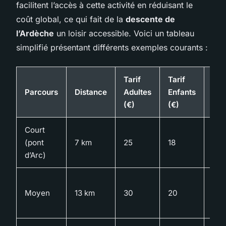
facilitent l’accès à cette activité en réduisant le
coût global, ce qui fait de la
descente de
l’Ardèche
un loisir accessible. Voici un tableau
simplifié présentant différents exemples courants :
Tarif
Tarif
Rem
Parcours
Distance
Adultes
Enfants
Gro
(€)
(€)
Court
Oui
(pont
7 km
25
18
dès
d’Arc)
per
Oui
Moyen
13 km
30
20
dès
per